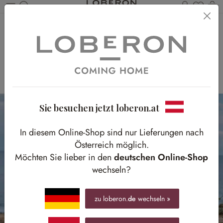
Du has
Wa
Zum Hauptinhalt springen
ÜBERTOPF-
SPECIAL
FÜR STILVOLLE WOHNAKZENTE
Sie besuchen jetzt loberon.at
In diesem Online-Shop sind nur Lieferungen nach
Österreich möglich.
Möchten Sie lieber in den
deutschen Online-Shop
wechseln?
zu loberon.
de
wechseln »