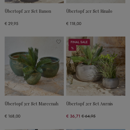
Übertopf 2er Set Banon
Übertopf 2er Set Rinalo
€ 29,95
€ 118,00
Sale
%
%
Übertopf 3er Set Mareenah
Übertopf 2er Set Aurnis
€ 168,00
€ 36,71
€ 64,95
(43.48% gespart)