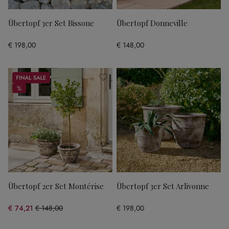
Übertopf 3er Set Bissone
Übertopf Donneville
€ 198,00
€ 148,00
Sale
%
%
Übertopf 2er Set Montérise
Übertopf 3er Set Arlivonne
€ 74,21
€ 148,00
€ 198,00
(49.86% gespart)