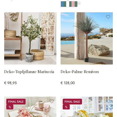
Alle Farben anzeigen
Deko-Topfpflanze Mariuccia
Deko-Palme Remivon
€ 98,95
€ 128,00
Sale
Sale
%
%
%
%