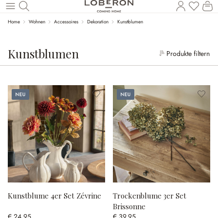
Wa
Zum Hauptinhalt springen
Home
Wohnen
Accessoires
Dekoration
Kunstblumen
Kunstblumen
Produkte filtern
Neu
Neu
Kunstblume 4er Set Zévrine
Trockenblume 3er Set
Brissonne
€ 24,95
€ 39,95