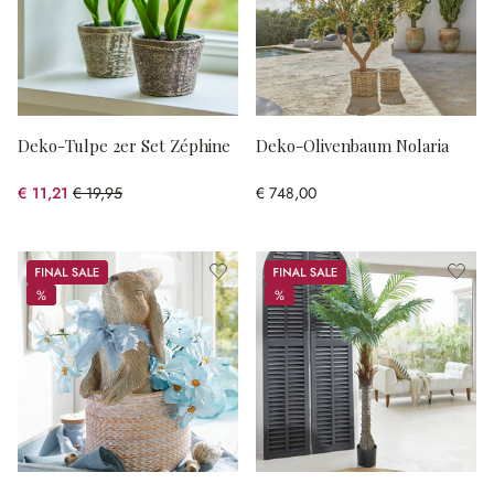
Deko-Tulpe 2er Set Zéphine
Deko-Olivenbaum Nolaria
€ 11,21
€ 19,95
€ 748,00
(43.81% gespart)
Sale
Sale
%
%
%
%