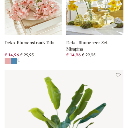
Deko-Blumenstrauß Tilla
Deko-Blume 12er Set
Misapina
€ 14,96
€ 29,95
€ 14,96
€ 29,95
(50.05% gespart)
(50.05% gespart)
Alle Farben anzeigen