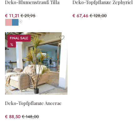
Deko-Blumenstrauß Tilla
Deko-Topfpflanze Zephyriel
€ 11,21
€ 29,95
€ 67,46
€ 128,00
(62.57% gespart)
(47.3% gespart)
Alle Farben anzeigen
Sale
%
%
Deko-Topfpflanze Ancerac
€ 88,50
€ 148,00
(40.2% gespart)