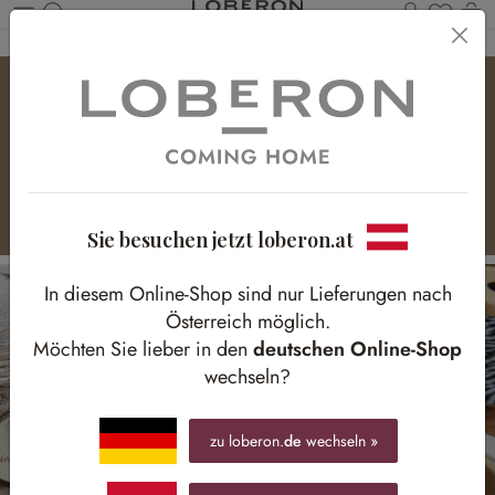
Du has
Wa
Zum Hauptinhalt springen
Creative Space
Inspirierendes Interieur im Arbeitszimmer
Sie besuchen jetzt loberon.at
In diesem Online-Shop sind nur Lieferungen nach
Österreich möglich.
Möchten Sie lieber in den
deutschen Online-Shop
wechseln?
zu loberon.
de
wechseln »