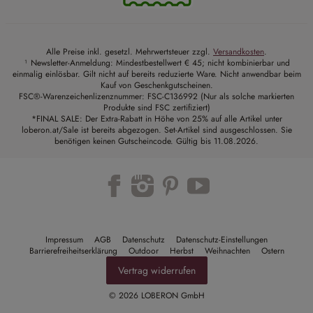
Alle Preise inkl. gesetzl. Mehrwertsteuer zzgl.
Versandkosten
.
¹ Newsletter-Anmeldung: Mindestbestellwert € 45; nicht kombinierbar und
einmalig einlösbar. Gilt nicht auf bereits reduzierte Ware. Nicht anwendbar beim
Kauf von Geschenkgutscheinen.
FSC®-Warenzeichenlizenznummer: FSC-C136992 (Nur als solche markierten
Produkte sind FSC zertifiziert)
*FINAL SALE: Der Extra-Rabatt in Höhe von 25% auf alle Artikel unter
loberon.at/Sale ist bereits abgezogen. Set-Artikel sind ausgeschlossen. Sie
benötigen keinen Gutscheincode. Gültig bis 11.08.2026.
Trustpilot
Impressum
AGB
Datenschutz
Datenschutz-Einstellungen
Barrierefreiheitserklärung
Outdoor
Herbst
Weihnachten
Ostern
Vertrag widerrufen
© 2026 LOBERON GmbH