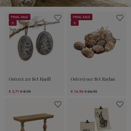
Sale
Sale
%
%
%
%
Osterei 2er Set Fjarill
Osterei 9er Set Raylan
€ 3,71
€ 8,95
€ 14,96
€ 24,95
(58.55% gespart)
(40.04% gespart)