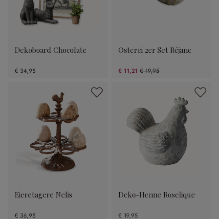
Dekoboard Chocolate
Osterei 2er Set Réjane
€ 34,95
€ 11,21
€ 19,95
(43.81% gespart)
Eieretagere Nelis
Deko-Henne Roselique
€ 36,95
€ 19,95