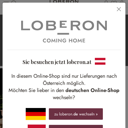
Du has
Wa
Zum Hauptinhalt springen
Trendlook Dark
Easter
Rustikale Akzente im Landhaus-Flur
Sie besuchen jetzt loberon.at
In diesem Online-Shop sind nur Lieferungen nach
Österreich möglich.
Möchten Sie lieber in den
deutschen Online-Shop
wechseln?
zu loberon.
de
wechseln »