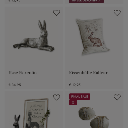
€ 12,95
UNSER
DEKO-TIPP
Hase Fiorentin
Kissenhülle Kalleur
€ 34,95
€ 19,95
Sale
%
%