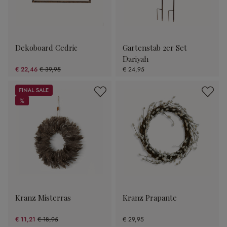
Dekoboard Cedric
Gartenstab 2er Set
Dariyah
€ 22,46
€ 39,95
€ 24,95
(43.78% gespart)
Sale
%
%
Kranz Misterras
Kranz Prapante
€ 11,21
€ 18,95
€ 29,95
(40.84% gespart)