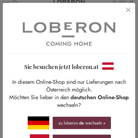
Du has
Wa
Zum Hauptinhalt springen
Home
Shop-The-Look
Outdoor
Schaukelromantik in Rot und Weiß
Schaukelromantik in Rot und Weiß
Gartenidylle im romantischen Stil
Sie besuchen jetzt loberon.at
In diesem Online-Shop sind nur Lieferungen nach
Österreich möglich.
Möchten Sie lieber in den
deutschen Online-Shop
wechseln?
zu loberon.
de
wechseln »