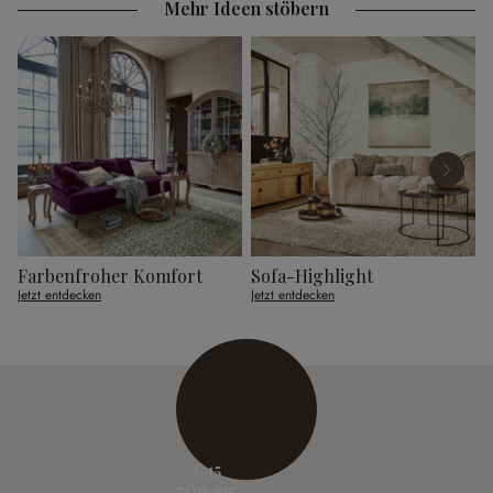
Mehr Ideen stöbern
Farbenfroher Komfort
Sofa-Highlight
G
Jetzt entdecken
Jetzt entdecken
J
€ 15