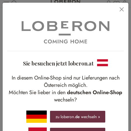
Du has
Wa
Zum Hauptinhalt springen
Home
Shop-The-Look
Wohnen
Moderne Formkunst
Moderne Formkunst
Dunkle Akzente und klare Linien schaffen zeitlose Eleganz
Sie besuchen jetzt loberon.at
In diesem Online-Shop sind nur Lieferungen nach
Österreich möglich.
Möchten Sie lieber in den
deutschen Online-Shop
wechseln?
zu loberon.
de
wechseln »